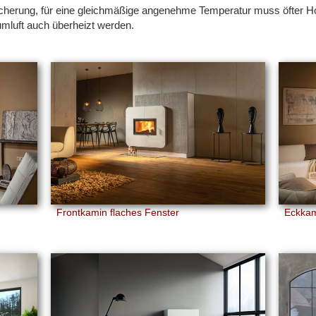
erung, für eine gleichmäßige angenehme Temperatur muss öfter Hol
umluft auch überheizt werden.
Frontkamin flaches Fenster
Eckkami