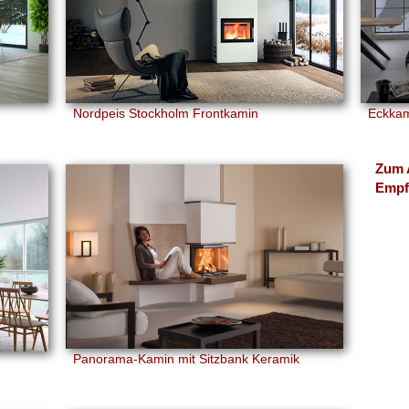
Nordpeis Stockholm Frontkamin
Eckkam
Zum An
Empfeh
Panorama-Kamin mit Sitzbank Keramik