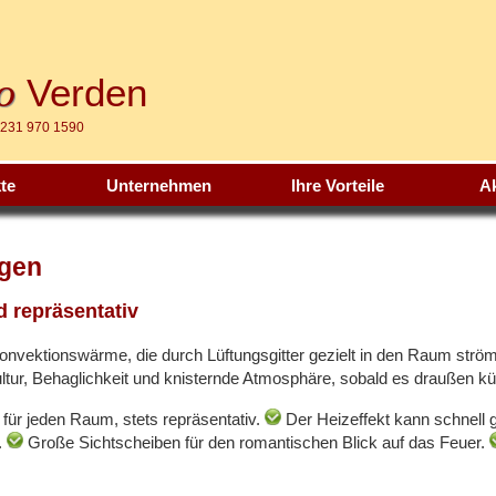
o
Verden
4231 970 1590
te
Unternehmen
Ihre Vorteile
Ak
agen
d repräsentativ
vektionswärme, die durch Lüftungsgitter gezielt in den Raum strömt
ltur, Behaglichkeit und knisternde Atmosphäre, sobald es draußen küh
 für jeden Raum, stets repräsentativ.
Der Heizeffekt kann schnell 
.
Große Sichtscheiben für den romantischen Blick auf das Feuer.